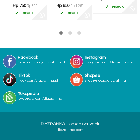
Rp 750
Rp 850
Rp 800
Rp 1.250
Tersedia
Tersedia
Tersedia
Facebook
Instagram
facebook.com/diazrahma.id
instagram.com/diazrahma.id
TikTok
Shopee
tiktok.com/diazrahma.id
shopee.co.id/diazrahma
Tokopedia
tokopedia.com/diazrahma
DIAZRAHMA
- Omah Souvenir
diazrahma.com