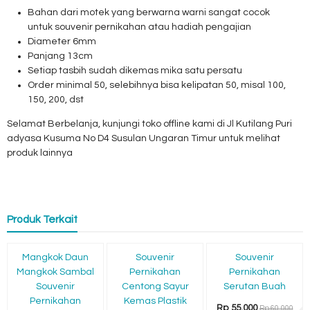
Bahan dari motek yang berwarna warni sangat cocok
untuk souvenir pernikahan atau hadiah pengajian
Diameter 6mm
Panjang 13cm
Setiap tasbih sudah dikemas mika satu persatu
Order minimal 50, selebihnya bisa kelipatan 50, misal 100,
150, 200, dst
Selamat Berbelanja, kunjungi toko offline kami di Jl Kutilang Puri
adyasa Kusuma No D4 Susulan Ungaran Timur untuk melihat
produk lainnya
Produk Terkait
Edisi Terbatas
Terpopuler
Diskon
Diskon
Diskon
Mangkok Daun
Souvenir
Souvenir
6%
32%
8%
Mangkok Sambal
Pernikahan
Pernikahan
Souvenir
Centong Sayur
Serutan Buah
Pernikahan
Kemas Plastik
Rp 55.000
Rp 60.000